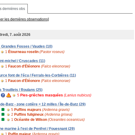
s dernières obs
her les dernières observations]
redi, 7. août 2026
s Grandes Fosses / Vaudes (10)
1
Étourneau roselin
(Pastor roseus)
int-michel / Cruscades (11)
1
Faucon d'Éléonore
(Falco eleonorae)
urce font de l'écu / Ferrals-les-Corbières (11)
1
Faucon d'Éléonore
(Falco eleonorae)
s Trouillets / Roulans (25)
5
Pies-grièches masquées
(Lanius nubicus)
-de-Batz - zone cotière < 12 milles / Île-de-Batz (29)
5
Puffins majeurs
(Ardenna gravis)
2
Puffins fuligineux
(Ardenna grisea)
1
Océanite de Wilson
(Oceanites oceanicus)
ne marine à l'est de Penfret / Fouesnant (29)
1
Puffin majeur
(Ardenna gravis)