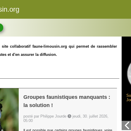
sin.org
 site collaboratif faune-limousin.org qui permet de rassembler
tes et d'en assurer la diffusion.
So
Groupes faunistiques manquants :
Jo
la solution !
posté par Philippe Jourde
jeudi, 30. juillet 2026,
05:00
Il est possible que certains groupes faunistiques, voire