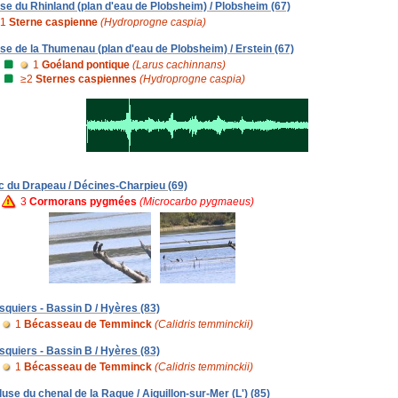
se du Rhinland (plan d'eau de Plobsheim) / Plobsheim (67)
1
Sterne caspienne
(Hydroprogne caspia)
se de la Thumenau (plan d'eau de Plobsheim) / Erstein (67)
1
Goéland pontique
(Larus cachinnans)
≥2
Sternes caspiennes
(Hydroprogne caspia)
c du Drapeau / Décines-Charpieu (69)
3
Cormorans pygmées
(Microcarbo pygmaeus)
squiers - Bassin D / Hyères (83)
1
Bécasseau de Temminck
(Calidris temminckii)
squiers - Bassin B / Hyères (83)
1
Bécasseau de Temminck
(Calidris temminckii)
luse du chenal de la Raque / Aiguillon-sur-Mer (L') (85)