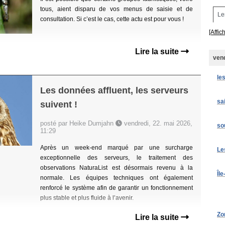
tous, aient disparu de vos menus de saisie et de
Le
consultation. Si c’est le cas, cette actu est pour vous !
[Affic
Lire la suite
vend
le
Les données affluent, les serveurs
sa
suivent !
posté par Heike Dumjahn
vendredi, 22. mai 2026,
so
11:29
Après un week-end marqué par une surcharge
Le
exceptionnelle des serveurs, le traitement des
observations NaturaList est désormais revenu à la
Île
normale. Les équipes techniques ont également
renforcé le système afin de garantir un fonctionnement
plus stable et plus fluide à l’avenir.
Zo
Lire la suite