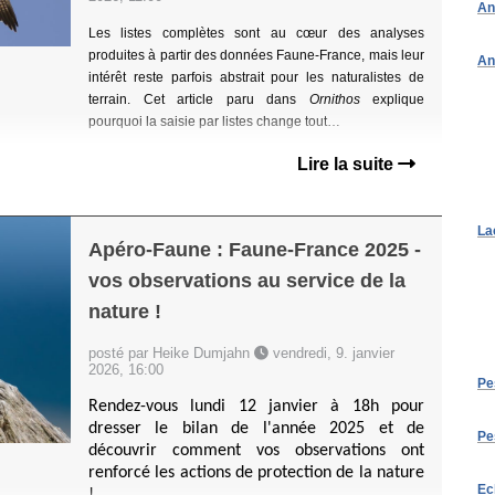
An
Les listes complètes sont au cœur des analyses
produites à partir des données Faune-France, mais leur
An
intérêt reste parfois abstrait pour les naturalistes de
terrain. Cet article paru dans
Ornithos
explique
pourquoi la saisie par listes change tout…
Lire la suite
La
Apéro-Faune : Faune-France 2025 -
vos observations au service de la
nature !
posté par Heike Dumjahn
vendredi, 9. janvier
2026, 16:00
Pe
Rendez-vous lundi 12 janvier à 18h pour
dresser le bilan de l'année 2025 et de
Pe
découvrir comment vos observations ont
renforcé les actions de protection de la nature
Ec