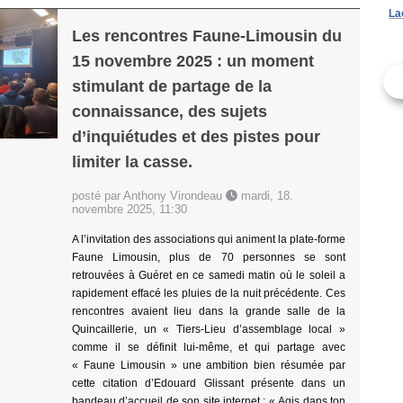
La
Les rencontres Faune-Limousin du
15 novembre 2025 : un moment
stimulant de partage de la
connaissance, des sujets
d’inquiétudes et des pistes pour
limiter la casse.
posté par Anthony Virondeau
mardi, 18.
novembre 2025, 11:30
A l’invitation des associations qui animent la plate-forme
Faune Limousin, plus de 70 personnes se sont
retrouvées à Guéret en ce samedi matin où le soleil a
rapidement effacé les pluies de la nuit précédente. Ces
rencontres avaient lieu dans la grande salle de la
Quincaillerie, un « Tiers-Lieu d’assemblage local »
comme il se définit lui-même, et qui partage avec
« Faune Limousin » une ambition bien résumée par
cette citation d’Edouard Glissant présente dans un
bandeau d’accueil de son site internet : « Agis dans ton