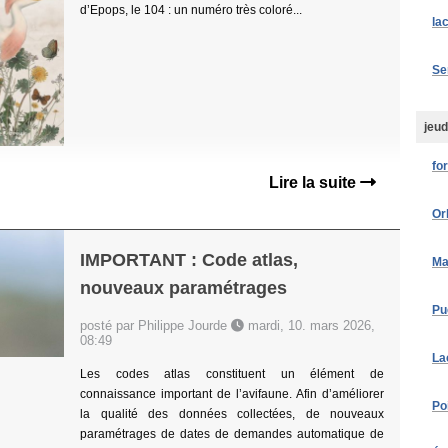
d’Epops, le 104 : un numéro très coloré...
la
Se
jeud
fo
Lire la suite
Or
IMPORTANT : Code atlas,
Ma
nouveaux paramétrages
Pu
posté par Philippe Jourde
mardi, 10. mars 2026,
08:49
La
Les codes atlas constituent un élément de
connaissance important de l’avifaune. Afin d’améliorer
Po
la qualité des données collectées, de nouveaux
paramétrages de dates de demandes automatique de