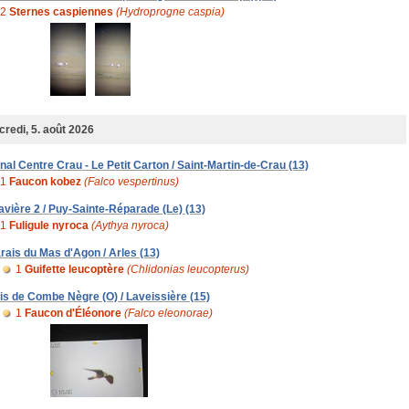
2
Sternes caspiennes
(Hydroprogne caspia)
redi, 5. août 2026
nal Centre Crau - Le Petit Carton / Saint-Martin-de-Crau (13)
1
Faucon kobez
(Falco vespertinus)
avière 2 / Puy-Sainte-Réparade (Le) (13)
1
Fuligule nyroca
(Aythya nyroca)
rais du Mas d'Agon / Arles (13)
1
Guifette leucoptère
(Chlidonias leucopterus)
is de Combe Nègre (O) / Laveissière (15)
1
Faucon d'Éléonore
(Falco eleonorae)