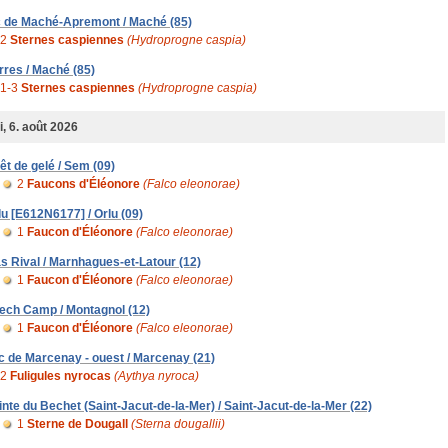
c de Maché-Apremont / Maché (85)
2
Sternes caspiennes
(Hydroprogne caspia)
rres / Maché (85)
1-3
Sternes caspiennes
(Hydroprogne caspia)
i, 6. août 2026
rêt de gelé / Sem (09)
2
Faucons d'Éléonore
(Falco eleonorae)
lu [E612N6177] / Orlu (09)
1
Faucon d'Éléonore
(Falco eleonorae)
s Rival / Marnhagues-et-Latour (12)
1
Faucon d'Éléonore
(Falco eleonorae)
ech Camp / Montagnol (12)
1
Faucon d'Éléonore
(Falco eleonorae)
c de Marcenay - ouest / Marcenay (21)
2
Fuligules nyrocas
(Aythya nyroca)
inte du Bechet (Saint-Jacut-de-la-Mer) / Saint-Jacut-de-la-Mer (22)
1
Sterne de Dougall
(Sterna dougallii)