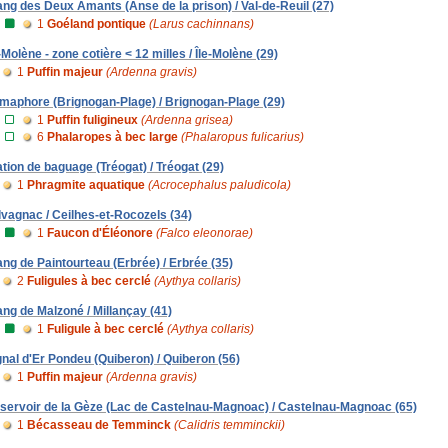
ang des Deux Amants (Anse de la prison) / Val-de-Reuil (27)
1
Goéland pontique
(Larus cachinnans)
e-Molène - zone cotière < 12 milles / Île-Molène (29)
1
Puffin majeur
(Ardenna gravis)
maphore (Brignogan-Plage) / Brignogan-Plage (29)
1
Puffin fuligineux
(Ardenna grisea)
6
Phalaropes à bec large
(Phalaropus fulicarius)
ation de baguage (Tréogat) / Tréogat (29)
1
Phragmite aquatique
(Acrocephalus paludicola)
lvagnac / Ceilhes-et-Rocozels (34)
1
Faucon d'Éléonore
(Falco eleonorae)
ang de Paintourteau (Erbrée) / Erbrée (35)
2
Fuligules à bec cerclé
(Aythya collaris)
ang de Malzoné / Millançay (41)
1
Fuligule à bec cerclé
(Aythya collaris)
gnal d'Er Pondeu (Quiberon) / Quiberon (56)
1
Puffin majeur
(Ardenna gravis)
servoir de la Gèze (Lac de Castelnau-Magnoac) / Castelnau-Magnoac (65)
1
Bécasseau de Temminck
(Calidris temminckii)