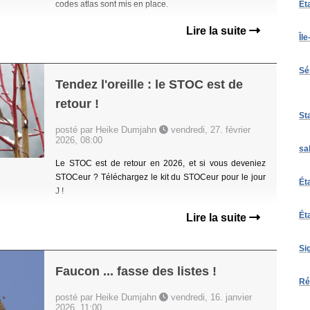
codes atlas sont mis en place.
Ét
Lire la suite
Îl
Sé
Tendez l'oreille : le STOC est de
retour !
St
posté par Heike Dumjahn
vendredi, 27. février
2026, 08:00
sa
Le STOC est de retour en 2026, et si vous deveniez
STOCeur ? Téléchargez le kit du STOCeur pour le jour
Ét
J !
Ét
Lire la suite
Si
Faucon ... fasse des listes !
Ré
posté par Heike Dumjahn
vendredi, 16. janvier
2026, 11:00