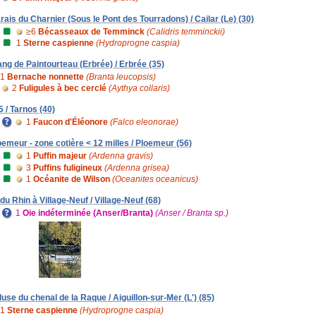
rais du Charnier (Sous le Pont des Tourradons) / Cailar (Le) (30)
≥6
Bécasseaux de Temminck
(Calidris temminckii)
1
Sterne caspienne
(Hydroprogne caspia)
ang de Paintourteau (Erbrée) / Erbrée (35)
1
Bernache nonnette
(Branta leucopsis)
2
Fuligules à bec cerclé
(Aythya collaris)
5 / Tarnos (40)
1
Faucon d'Éléonore
(Falco eleonorae)
oemeur - zone cotière < 12 milles / Ploemeur (56)
1
Puffin majeur
(Ardenna gravis)
3
Puffins fuligineux
(Ardenna grisea)
1
Océanite de Wilson
(Oceanites oceanicus)
 du Rhin à Village-Neuf / Village-Neuf (68)
1
Oie indéterminée (Anser/Branta)
(Anser / Branta sp.)
luse du chenal de la Raque / Aiguillon-sur-Mer (L') (85)
1
Sterne caspienne
(Hydroprogne caspia)